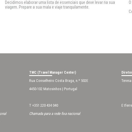
Decidimos elaborar uma lista de essenciais que deve levar na sua
O
viagem. Prepare a sua mala e viaje tranquilamente.
C
TMC (Travel Manager Center)
Direto
Rua Conselheiro Costa Braga, n.º 502E
Teresa 
4450-102 Matosinhos | Portugal
T +351 220 434 040
E
tfer
ional
Chamada para a rede fixa nacional
v