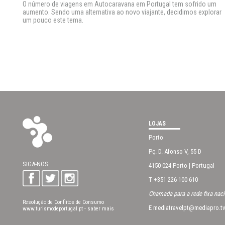
O número de viagens em Autocaravana em Portugal tem sofrido um
aumento. Sendo uma alternativa ao novo viajante, decidimos explorar
um pouco este tema.
LOJAS
Porto
Pç. D. Afonso V, 55 D
SIGA-NOS
4150-024 Porto | Portugal
T +351 226 100 610
Chamada para a rede fixa nac
Resolução de Conflitos de Consumo
E
mediatravelpt@mediapro.t
www.turismodeportugal.pt
-
saber mais