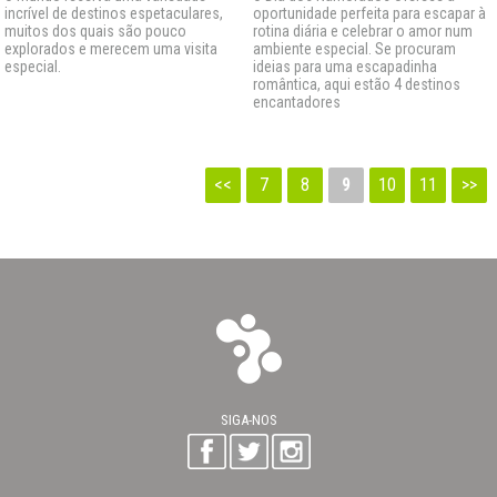
incrível de destinos espetaculares,
oportunidade perfeita para escapar à
muitos dos quais são pouco
rotina diária e celebrar o amor num
explorados e merecem uma visita
ambiente especial. Se procuram
especial.
ideias para uma escapadinha
romântica, aqui estão 4 destinos
encantadores
<<
7
8
9
10
11
>>
SIGA-NOS