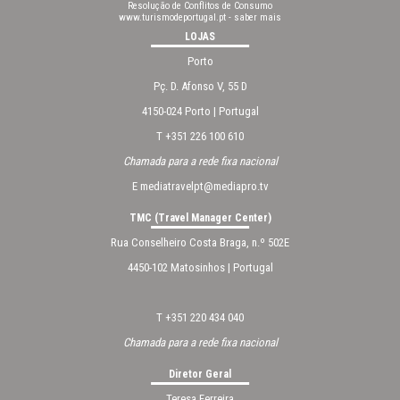
Resolução de Conflitos de Consumo
www.turismodeportugal.pt
-
saber mais
LOJAS
Porto
Pç. D. Afonso V, 55 D
4150-024 Porto | Portugal
T +351 226 100 610
Chamada para a rede fixa nacional
E
mediatravelpt@mediapro.tv
TMC (Travel Manager Center)
Rua Conselheiro Costa Braga, n.º 502E
4450-102 Matosinhos | Portugal
T +351 220 434 040
Chamada para a rede fixa nacional
Diretor Geral
Teresa Ferreira