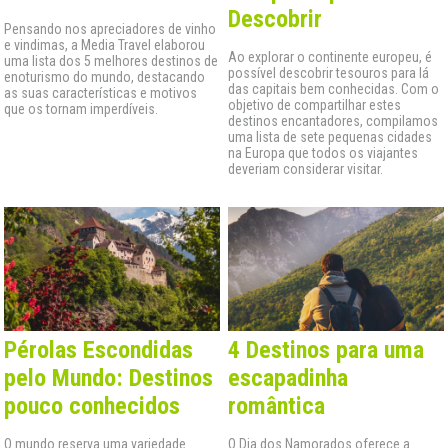
Descobrir
Pensando nos apreciadores de vinho
e vindimas, a Media Travel elaborou
Ao explorar o continente europeu, é
uma lista dos 5 melhores destinos de
possível descobrir tesouros para lá
enoturismo do mundo, destacando
das capitais bem conhecidas. Com o
as suas características e motivos
objetivo de compartilhar estes
que os tornam imperdíveis.
destinos encantadores, compilamos
uma lista de sete pequenas cidades
na Europa que todos os viajantes
deveriam considerar visitar.
Pérolas Escondidas
4 Destinos para uma
pelo Mundo: Destinos
escapadinha
pouco conhecidos
romântica
O mundo reserva uma variedade
O Dia dos Namorados oferece a