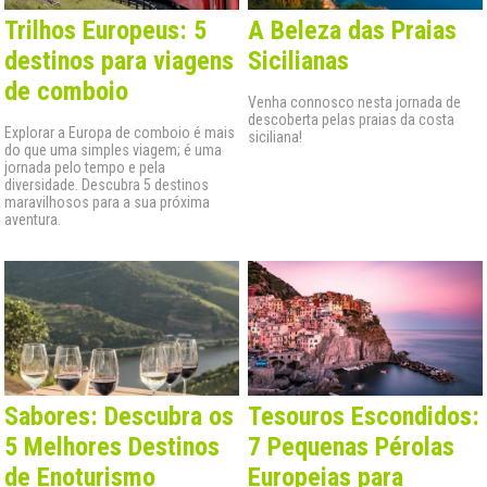
Trilhos Europeus: 5
A Beleza das Praias
destinos para viagens
Sicilianas
de comboio
Venha connosco nesta jornada de
descoberta pelas praias da costa
Explorar a Europa de comboio é mais
siciliana!
do que uma simples viagem; é uma
jornada pelo tempo e pela
diversidade. Descubra 5 destinos
maravilhosos para a sua próxima
aventura.
Sabores: Descubra os
Tesouros Escondidos:
5 Melhores Destinos
7 Pequenas Pérolas
de Enoturismo
Europeias para